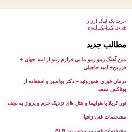
خرید بک لینک ارزان
خرید بک لینک انبوه
مطالب جدید
متن آهنگ زینو زینو ما بی قرارم زینو از امید جهان +
فرزین+ امید حاجیلی
درمان فوری هموروئید – دکتر بواسیر و استفاده از
بوتاکس مقعد
تور کربلا با هواپیما و هتل های نزدیک حرم و پرواز به نجف
مشخصات فنی زانتیا
مشخصات فنی مرسدس بنز SLR