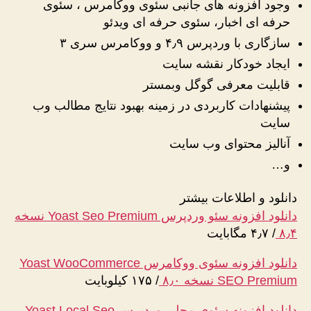
وجود افزونه های جانبی سئوی ووکامرس ، سئوی
حرفه ای اخبار، سئوی حرفه ای ویدئو
سازگاری با وردپرس ۴٫۹ و ووکامرس سری ۳
ایجاد خودکار نقشه سایت
قابلیت معرفی گوگل وبمستر
پیشنهادات کاربردی در زمینه بهبود نتایج مطالب وب
سایت
آنالیز محتوای وب سایت
و…
دانلود و اطلاعات بیشتر
دانلود افزونه سئو وردپرس Yoast Seo Premium نسخه
۸٫۴
/
۴٫۷ مگابایت
دانلود افزونه سئوی ووکامرس Yoast WooCommerce
SEO Premium نسخه ۸٫۰
/
۱۷۵ کیلوبایت
دانلود افزونه سئوی محلی وردپرس Yoast Local Seo