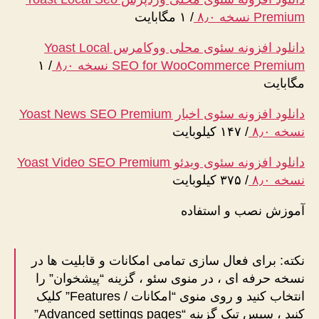
Premium نسخه ۸٫۰
/
۱ مگابایت
دانلود افزونه سئوی محلی ووکامرس Yoast Local
SEO for WooCommerce Premium نسخه ۸٫۰
/
۱
مگابایت
دانلود افزونه سئوی اخبار Yoast News SEO Premium
نسخه ۸٫۰
/
۱۴۷ کیلوبایت
دانلود افزونه سئوی ویدئو Yoast Video SEO Premium
نسخه ۸٫۰
/
۳۷۵ کیلوبایت
آموزش نصب و استفاده
نکته: برای فعال سازی تمامی امکانات و قابلیت ها در
نسخه حرفه ای ، در منوی سئو ، گزینه “پیشخوان” را
انتخاب کنید و روی منوی “امکانات / Features” کلیک
کنید ، سپس تیک گزینه “Advanced settings pages”