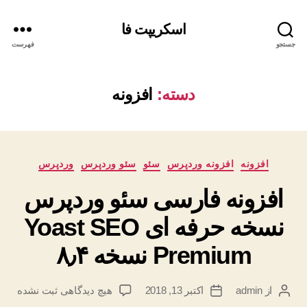
اسکریپت فا
جستجو
فهرست
دسته:
افزونه
دسته‌ها
افزونه
افزونه وردپرس
سئو
سئو وردپرس
وردپرس
افزونه فارسی سئو وردپرس
نسخه حرفه ای Yoast SEO
Premium نسخه ۸٫۴
برای
از
admin
اکتبر 13, 2018
هیچ دیدگاهی
ثبت نشده
نویسنده
تاریخ
افزونه
نوشته
نوشته