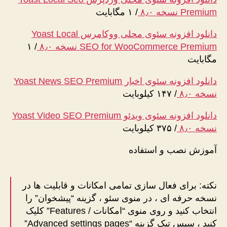
Premium نسخه ۸٫۰
/
۱ مگابایت
دانلود افزونه سئوی محلی ووکامرس Yoast Local
SEO for WooCommerce Premium نسخه ۸٫۰
/
۱
مگابایت
دانلود افزونه سئوی اخبار Yoast News SEO Premium
نسخه ۸٫۰
/
۱۴۷ کیلوبایت
دانلود افزونه سئوی ویدئو Yoast Video SEO Premium
نسخه ۸٫۰
/
۳۷۵ کیلوبایت
آموزش نصب و استفاده
نکته: برای فعال سازی تمامی امکانات و قابلیت ها در
نسخه حرفه ای ، در منوی سئو ، گزینه “پیشخوان” را
انتخاب کنید و روی منوی “امکانات / Features” کلیک
کنید ، سپس تیک گزینه “Advanced settings pages”