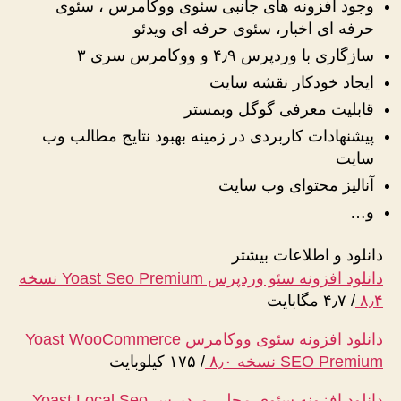
وجود افزونه های جانبی سئوی ووکامرس ، سئوی
حرفه ای اخبار، سئوی حرفه ای ویدئو
سازگاری با وردپرس ۴٫۹ و ووکامرس سری ۳
ایجاد خودکار نقشه سایت
قابلیت معرفی گوگل وبمستر
پیشنهادات کاربردی در زمینه بهبود نتایج مطالب وب
سایت
آنالیز محتوای وب سایت
و…
دانلود و اطلاعات بیشتر
دانلود افزونه سئو وردپرس Yoast Seo Premium نسخه
۸٫۴
/
۴٫۷ مگابایت
دانلود افزونه سئوی ووکامرس Yoast WooCommerce
SEO Premium نسخه ۸٫۰
/
۱۷۵ کیلوبایت
دانلود افزونه سئوی محلی وردپرس Yoast Local Seo