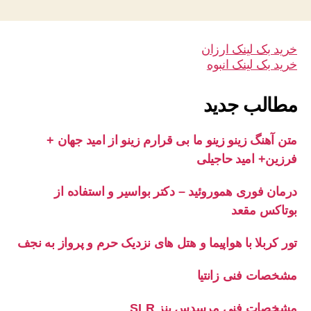
خرید بک لینک ارزان
خرید بک لینک انبوه
مطالب جدید
متن آهنگ زینو زینو ما بی قرارم زینو از امید جهان +
فرزین+ امید حاجیلی
درمان فوری هموروئید – دکتر بواسیر و استفاده از
بوتاکس مقعد
تور کربلا با هواپیما و هتل های نزدیک حرم و پرواز به نجف
مشخصات فنی زانتیا
مشخصات فنی مرسدس بنز SLR