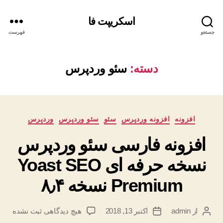
اسکریپت فا
جستجو
فهرست
دسته:
سئو وردپرس
دسته‌ها
افزونه
افزونه وردپرس
سئو
سئو وردپرس
وردپرس
افزونه فارسی سئو وردپرس
نسخه حرفه ای Yoast SEO
Premium نسخه ۸٫۴
برای
از
admin
اکتبر 13, 2018
هیچ دیدگاهی
ثبت نشده
نویسنده
تاریخ
افزونه
نوشته
نوشته