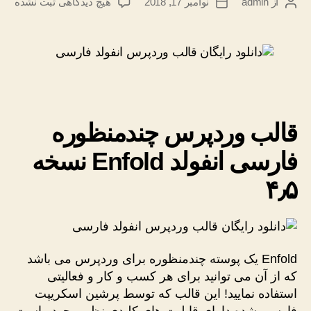
برای
از
admin
نوامبر 17, 2018
هیچ دیدگاهی
ثبت نشده
نویسنده
تاریخ
قالب
نوشته
نوشته
وردپرس
چندمنظوره
فارسی
انفولد
Enfold
نسخه
۴٫۵
قالب وردپرس چندمنظوره
فارسی انفولد Enfold نسخه
۴٫۵
Enfold یک پوسته چندمنظوره برای وردپرس می باشد
که از آن می توانید برای هر کسب و کار و فعالیتی
استفاده نمایید! این قالب که توسط پرشین اسکریپت