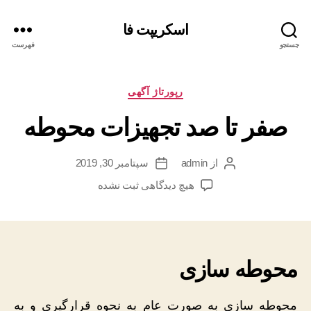
اسکریپت فا
جستجو
فهرست
دسته‌ها
رپورتاژ آگهی
صفر تا صد تجهیزات محوطه
از
admin
سپتامبر 30, 2019
نویسنده
تاریخ
نوشته
نوشته
برای
هیچ دیدگاهی
ثبت نشده
صفر
تا
صد
تجهیزات
محوطه
محوطه سازی
محوطه سازی به صورت عام به نحوه قرارگیری و به