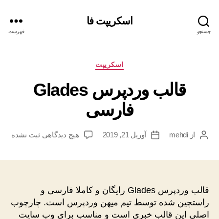
اسکریپت فا
جستجو
فهرست
دسته‌ها
اسکریپت
قالب وردپرس Glades
فارسی
برای
از
mehdi
آوریل 21, 2019
هیچ دیدگاهی
ثبت نشده
نویسنده
تاریخ
قالب
نوشته
نوشته
وردپرس
Glades
فارسی
قالب وردپرس Glades رایگان و کاملا فارسی و
راستچین شده توسط تیم میهن وردپرس است. چارچوب
اصلی این قالب خبری است و مناسب برای وب سایت