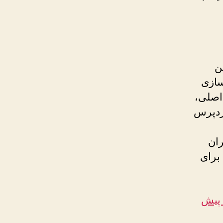
ن
سازی
اصلی،
وردپرس
ان
 برای
پیش