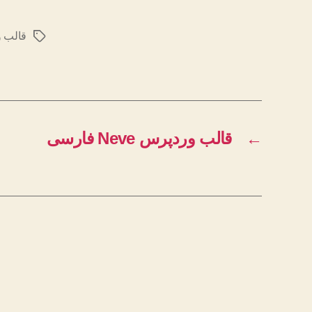
قالب وردپرس b
برچسب‌ها
←
قالب وردپرس Neve فارسی