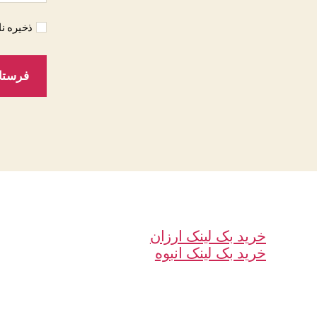
ذخیره نا
خرید بک لینک ارزان
خرید بک لینک انبوه