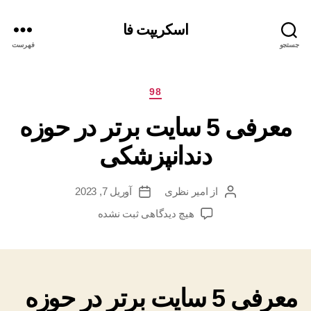
اسکریپت فا
جستجو
فهرست
دسته‌ها
98
معرفی 5 سایت برتر در حوزه
دندانپزشکی
از
امیر نظری
آوریل 7, 2023
نویسنده
تاریخ
نوشته
نوشته
برای
هیچ دیدگاهی
ثبت نشده
معرفی
5
سایت
برتر
در
معرفی 5 سایت برتر در حوزه
حوزه