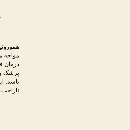
هموروئی
مواجه م
درمان ف
پزشک بو
باشد. ای
ناراحت ک