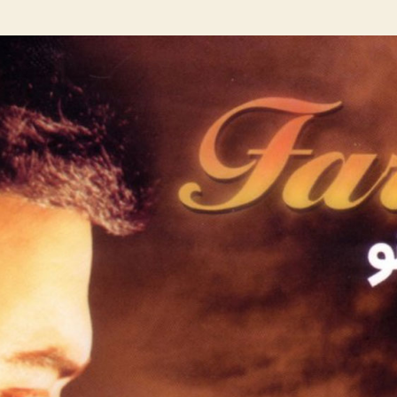
آهنگ
زینو
زینو
ما
بی
قرارم
زینو
از
امید
جهان
+
فرزین+
امید
حاجیلی