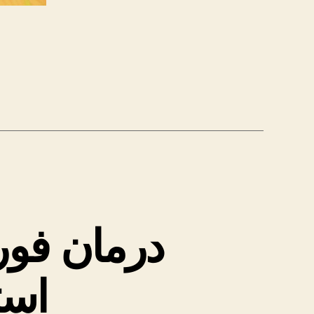
درمان فور
است