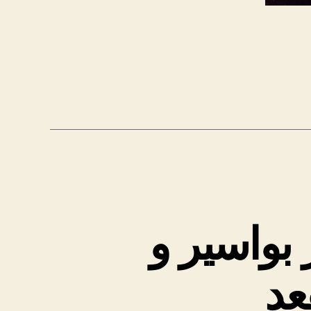
بواسیر و
عد