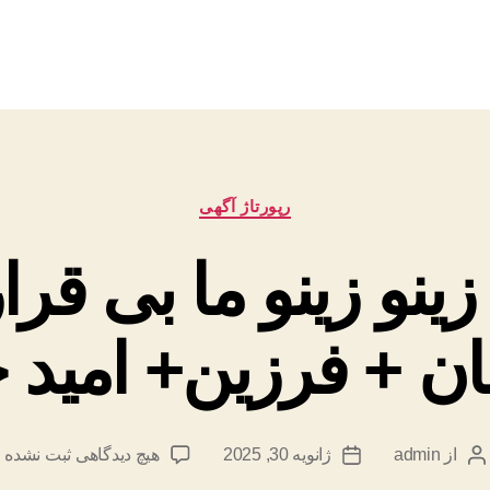
دسته‌ها
رپورتاژ آگهی
ینو زینو ما بی قرار
ان + فرزین+ امید 
برای
از
admin
ژانویه 30, 2025
هیچ دیدگاهی
ثبت نشده
نویسنده
تاریخ
متن
نوشته
نوشته