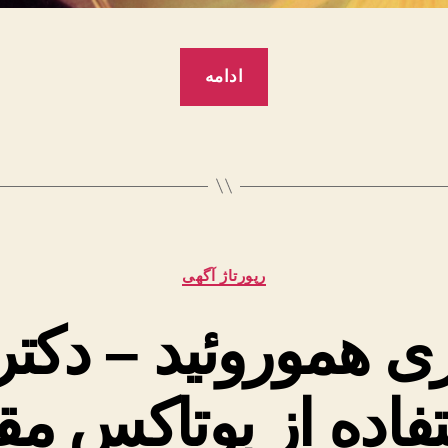
“متن
ادامه
آهنگ
زینو
زینو
ما
بی
قرارم
دسته‌ها
رپورتاژ آگهی
زینو
از
ی هموروئید – دکتر 
امید
جهان
فاده از بوتاکس مق
+
فرزین+