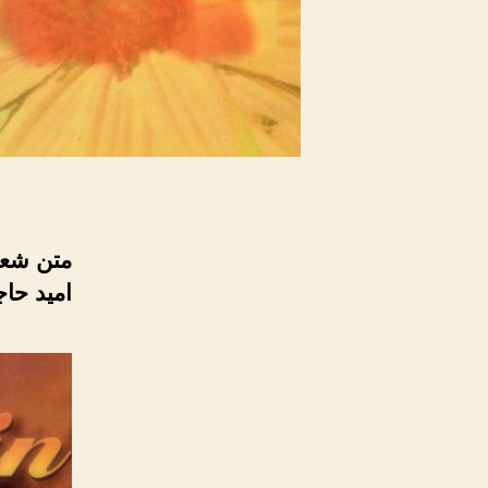
متن شعر 
امید حاج