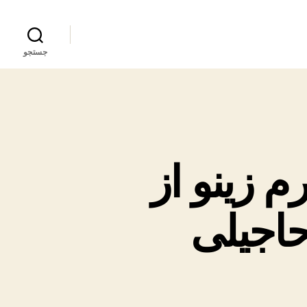
جستجو
م زینو از
حاجیلی