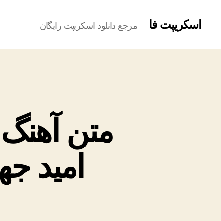
اسکریپت فا
مرجع دانلود اسکریپت رایگان
متن آهنگ ز
امید جه