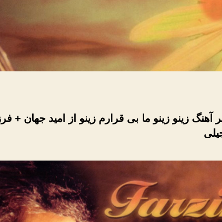
آهنگ زینو زینو ما بی قرارم زینو از امید جهان + فر
یلی