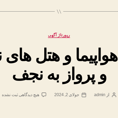
–
دکتر
بواسیر
و
دسته‌ها
رپورتاژ آگهی
استفاده
از
ا هواپیما و هتل های
بوتاکس
مقعد”
و پرواز به نجف
برای
از
admin
جولای 2, 2024
هیچ دیدگاهی
ثبت نشده
نویسنده
تاریخ
تور
نوشته
نوشته
کربلا
با