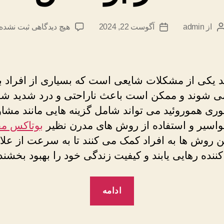
امید
حاجیلی”
برای
از
admin
آگوست 22, 2024
هیچ دیدگاهی
ثبت نشده
نویسنده
تاریخ
درمان
نوشته
نوشته
فوری
هموروئید
–
د یکی از مشکلات شایعی است که بسیاری از افراد با
دکتر
ی شوند و ممکن است باعث ناراحتی و درد شدید شو
بواسیر
وری هموروئید می تواند شامل گزینه هایی مانند مشاو
و
استفاده
اسیر و استفاده از روش های مدرن نظیر
بوتاکس مق
از
ن روش ها به افراد کمک می کنند تا به سرعت از علا
بوتاکس
ننده رهایی یابند و کیفیت زندگی خود را بهبود بخشند
مقعد
“درمان
ادامه
فوری
هموروئید