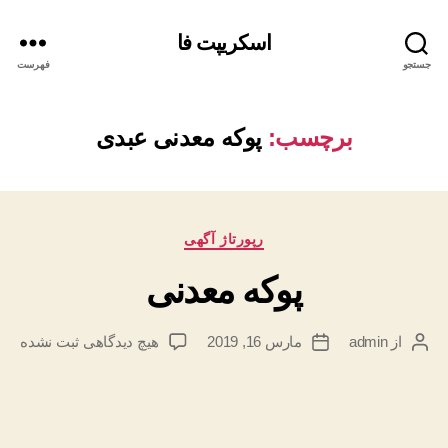
اسکریپت فا
جستجو
فهرست
برچسب:
پوكه معدنی عبدی
دسته‌ها
رپورتاژ آگهی
پوکه معدنی
برای
از
admin
مارس 16, 2019
هیچ دیدگاهی
ثبت نشده
نویسنده
تاریخ
پوکه
نوشته
نوشته
معدنی