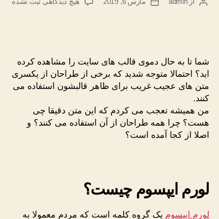
برای
از
admin
مارس 6, 2019
هیچ دیدگاهی
ثبت نشده
نویسنده
تاریخ
متن
نوشته
نوشته
ساختگی
(لورم)
چیست
و
شما تا به حال دموی قالب های سایت را مشاهده کرده
چرا
اید؟ احتمالا متوجه شدید که برخی از طراحان از یکسری
باید
متن های عجیب غریب برای ظاهر قالبشون استفاده می
از
کنند.
لورم
ایپسوم
من همیشه تعجب می کردم که این متن دقیقا چی
استفاده
هست؟ چرا همه طراحان از آن استفاده می کنند؟ و
کرد
اصلا از کجا آمده است؟
لورم ایپسوم چیست؟
لورم ایپسوم
یک گروه کلمه است که مردم معمولا به