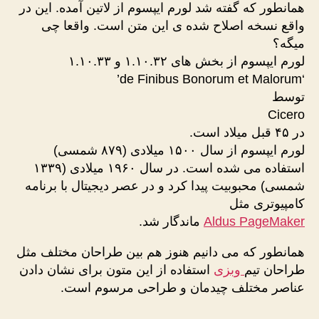
همانطور که گفته شد لورم ایپسوم از لاتین آمده. این در
واقع نسخه اصلاح شده ی این متن است. واقعا چی
میگه؟
لورم ایپسوم از بخش های ۱.۱۰.۳۲ و ۱.۱۰.۳۳
‘de Finibus Bonorum et Malorum’
توسط
Cicero
در ۴۵ قبل میلاد است.
لورم ایپسوم از سال ۱۵۰۰ میلادی (۸۷۹ شمسی)
استفاده می شده است. در سال ۱۹۶۰ میلادی (۱۳۳۹
شمسی) محبوبیت پیدا کرد و در عصر دیجیتال با برنامه
کامپیوتری مثل
Aldus PageMaker
ماندگار شد.
همانطور که می دانیم هنوز هم بین طراحان مختلف مثل
طراحان تیم
وبزی
استفاده از این متون برای نشان دادن
عناصر مختلف چیدمان و طراحی مرسوم است.