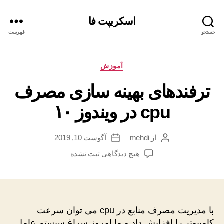
اسکریپت فا
جستجو
فهرست
دسته‌ها
آموزش
ترفندهای بهینه سازی مصرف
cpu در ویندوز ۱۰
از
mehdi
آگوست 10, 2019
نویسنده
تاریخ
نوشته
نوشته
برای
هیچ دیدگاهی
ثبت نشده
ترفندهای
بهینه
سازی
مصرف
cpu
با مدیریت مصرف منابع در cpu می توان سرعت
در
کامپیوتر را افزایش داد و ما امروز سراغ سیستم عامل