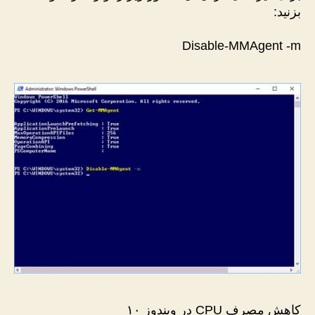
بزنید:
Disable-MMAgent -m
کاهش مصرف CPU در ویندوز ۱۰