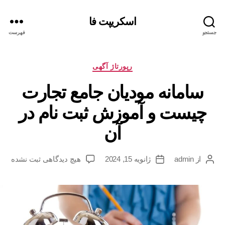
اسکریپت فا
جستجو
فهرست
دسته‌ها
رپورتاژ آگهی
سامانه مودیان جامع تجارت
چیست و آموزش ثبت نام در
آن
برای
از
admin
ژانویه 15, 2024
هیچ دیدگاهی
ثبت نشده
نویسنده
تاریخ
سامانه
نوشته
نوشته
مودیان
جامع
تجارت
چیست
و